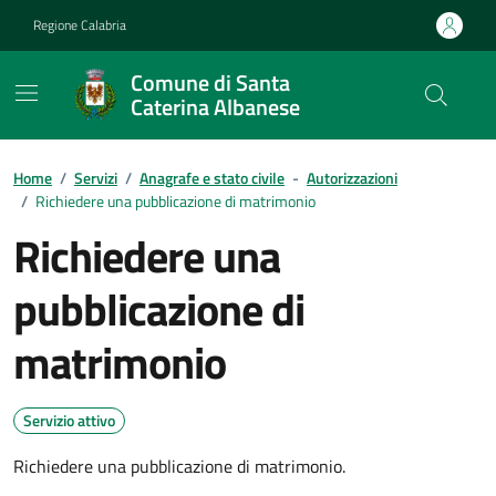
Vai ai contenuti
Vai al footer
Regione Calabria
Comune di Santa
Caterina Albanese
Home
/
Servizi
/
Anagrafe e stato civile
-
Autorizzazioni
/
Richiedere una pubblicazione di matrimonio
Richiedere una
pubblicazione di
matrimonio
Servizio attivo
Richiedere una pubblicazione di matrimonio.