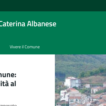
Caterina Albanese
Vivere il Comune
ina Albanese
mune:
ità al
rinnovato