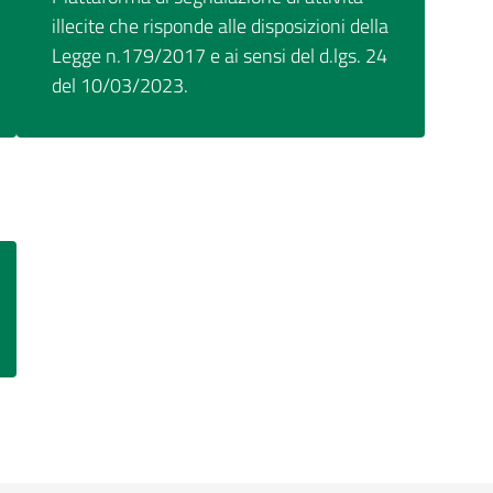
illecite che risponde alle disposizioni della
Legge n.179/2017 e ai sensi del d.lgs. 24
del 10/03/2023.