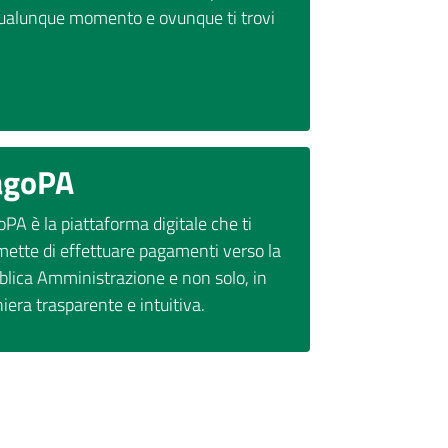
qualunque momento e ovunque ti trovi
agoPA
PA è la piattaforma digitale che ti
mette di effettuare pagamenti verso la
blica Amministrazione e non solo, in
era trasparente e intuitiva.