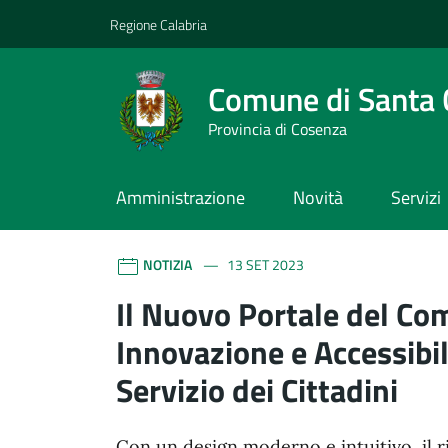
Vai ai contenuti
Vai al footer
Regione Calabria
Comune di Santa 
Provincia di Cosenza
Amministrazione
Novità
Servizi
Comune di Santa Cater
Contenuti in evidenza
NOTIZIA
13 SET 2023
Il Nuovo Portale del Co
Innovazione e Accessibil
Servizio dei Cittadini
Con un design moderno e intuitivo, il 