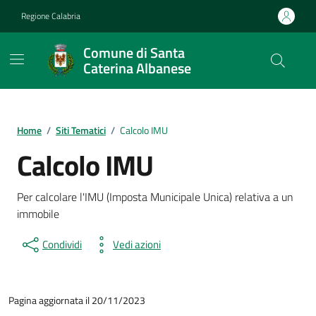
Vai ai contenuti
Vai al footer
Regione Calabria
Comune di Santa
Caterina Albanese
Home
/
Siti Tematici
/
Calcolo IMU
Calcolo IMU
Per calcolare l'IMU (Imposta Municipale Unica) relativa a un
immobile
Condividi
Vedi azioni
Pagina aggiornata il 20/11/2023