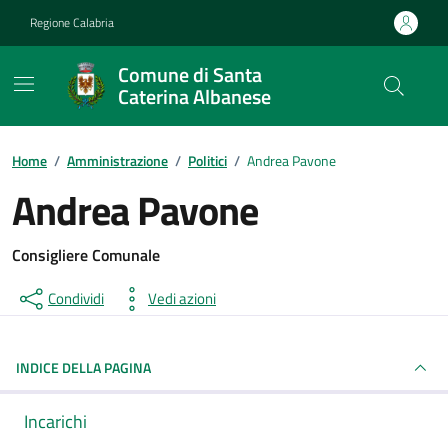
Vai ai contenuti
Vai al footer
Regione Calabria
Comune di Santa
Caterina Albanese
Home
/
Amministrazione
/
Politici
/
Andrea Pavone
Andrea Pavone
Consigliere Comunale
Condividi
Vedi azioni
INDICE DELLA PAGINA
Incarichi