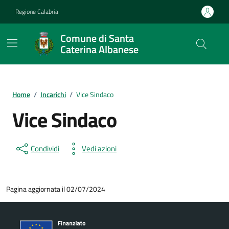
Vai ai contenuti
Vai al footer
Regione Calabria
Comune di Santa
Caterina Albanese
Home
/
Incarichi
/
Vice Sindaco
Vice Sindaco
Condividi
Vedi azioni
Pagina aggiornata il 02/07/2024