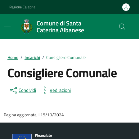
Vai ai contenuti
Vai al footer
Regione Calabria
Comune di Santa
Caterina Albanese
Home
/
Incarichi
/
Consigliere Comunale
Consigliere Comunale
Condividi
Vedi azioni
Pagina aggiornata il 15/10/2024