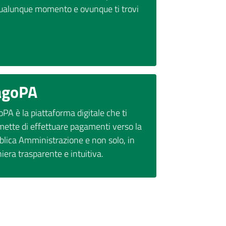
qualunque momento e ovunque ti trovi
agoPA
PA è la piattaforma digitale che ti
mette di effettuare pagamenti verso la
blica Amministrazione e non solo, in
era trasparente e intuitiva.