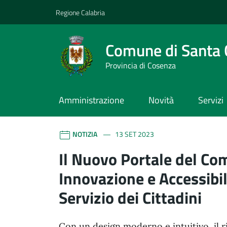
Vai ai contenuti
Vai al footer
Regione Calabria
Comune di Santa 
Provincia di Cosenza
Amministrazione
Novità
Servizi
Comune di Santa Cater
Contenuti in evidenza
NOTIZIA
13 SET 2023
Il Nuovo Portale del Co
Innovazione e Accessibil
Servizio dei Cittadini
Con un design moderno e intuitivo, il 