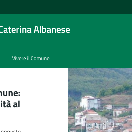
Caterina Albanese
Vivere il Comune
ina Albanese
mune:
ità al
rinnovato