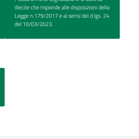
illecite che risponde alle disposizioni della
Legge n.179/2017 e ai sensi del d.lgs. 24
del 10/03/2023.