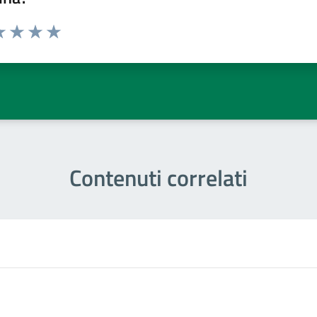
a 1 stelle su 5
luta 2 stelle su 5
Valuta 3 stelle su 5
Valuta 4 stelle su 5
Valuta 5 stelle su 5
Contenuti correlati