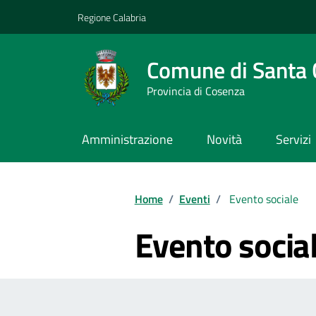
Vai ai contenuti
Vai al footer
Regione Calabria
Comune di Santa 
Provincia di Cosenza
Amministrazione
Novità
Servizi
Home
/
Eventi
/
Evento sociale
Evento socia