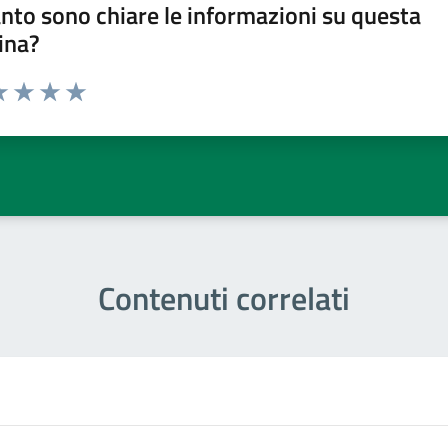
nto sono chiare le informazioni su questa
ina?
a 1 stelle su 5
luta 2 stelle su 5
Valuta 3 stelle su 5
Valuta 4 stelle su 5
Valuta 5 stelle su 5
Contenuti correlati