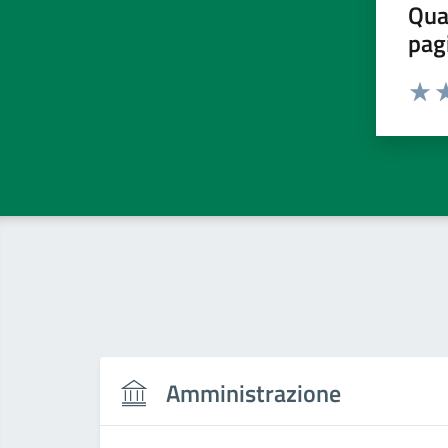
Qua
pag
Valut
Va
Amministrazione